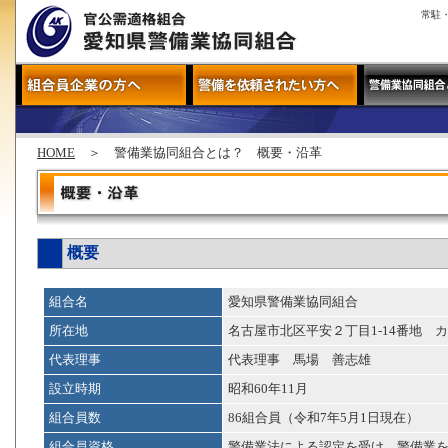
常駐
HOME
＞ 警備業協同組合とは？ 概要・沿革
概要
組合名
愛知県警備業協同組合
所在地
名古屋市北区平安２丁目1-14番地 
代表理事
代表理事 馬場 善志雄
設立時期
昭和60年11月
組合員数
86組合員（令和7年5月1日現在）
組合員資格
警備業法による認定を受け、警備業