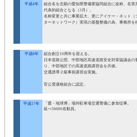
平成4年
組合名を念願の愛知県警備業協同組合に改称、名実
代表的組合となる（3月）。
名称変更と共に事業拡大、更にアイケー・ネット（
ターネットワーク）実現の基盤整備の為、事務所を
平成8年
組合創立10周年を迎える。
日本道路公団、中部地区高速道路安全対策協議会の
り、中部地区での高速道路講習会を共催。
交通誘導２級事前講習会実施。
官公需適格組合に認定。
「愛・地球博」場外駐車場交通警備に参加従事。
平成17年
延べ56000名動員。