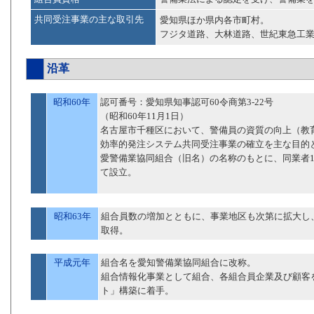
共同受注事業の主な取引先
愛知県ほか県内各市町村。
フジタ道路、大林道路、世紀東急工
沿革
昭和60年
認可番号：愛知県知事認可60令商第3-22号
（昭和60年11月1日）
名古屋市千種区において、警備員の資質の向上（教
効率的発注システム共同受注事業の確立を主な目的
愛警備業協同組合（旧名）の名称のもとに、同業者1
て設立。
昭和63年
組合員数の増加とともに、事業地区も次第に拡大し
取得。
平成元年
組合名を愛知警備業協同組合に改称。
組合情報化事業として組合、各組合員企業及び顧客
ト」構築に着手。